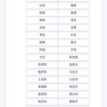
冰岛
越南
秘鲁
泰国
缅甸
埃及
加纳
波黑
老挝
约旦
刚果
蒙古
阿曼
巴林
古巴
新加坡
菲律宾
加拿大
俄罗斯
乌克兰
土耳其
以色列
柬埔寨
西班牙
墨西哥
意大利
匈牙利
葡萄牙