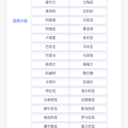
爱尔兰
立陶宛
奥地利
比利时
阿联酋
马恩岛
选择分组
阿根廷
摩洛哥
卢森堡
肯尼亚
巴拉圭
乌拉圭
巴拿马
马耳他
新西兰
格陵兰
科威特
黎巴嫩
卡塔尔
安道尔
伊拉克
澳大利亚
马来西亚
拉脱维亚
摩尔多瓦
斯洛伐克
保加利亚
罗马尼亚
塞尔维亚
爱沙尼亚