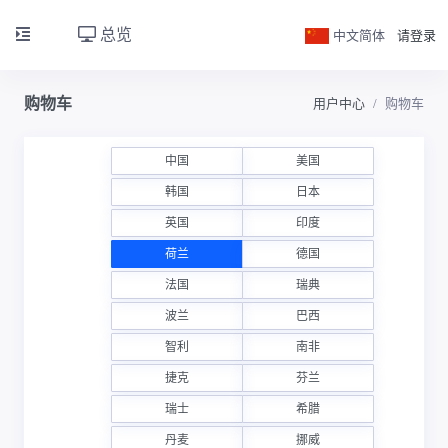
总览
中文简体
请登录
购物车
用户中心
购物车
中国
美国
韩国
日本
英国
印度
荷兰
德国
法国
瑞典
波兰
巴西
智利
南非
捷克
芬兰
瑞士
希腊
丹麦
挪威