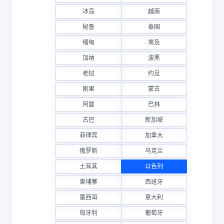
冰岛
越南
秘鲁
泰国
缅甸
埃及
加纳
波黑
老挝
约旦
刚果
蒙古
阿曼
巴林
古巴
新加坡
菲律宾
加拿大
俄罗斯
乌克兰
土耳其
以色列
柬埔寨
西班牙
墨西哥
意大利
匈牙利
葡萄牙