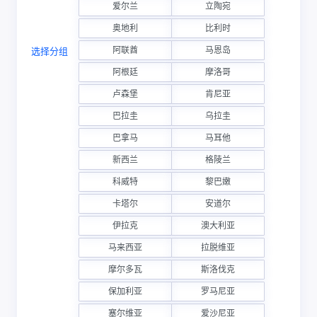
爱尔兰
立陶宛
奥地利
比利时
阿联酋
马恩岛
选择分组
阿根廷
摩洛哥
卢森堡
肯尼亚
巴拉圭
乌拉圭
巴拿马
马耳他
新西兰
格陵兰
科威特
黎巴嫩
卡塔尔
安道尔
伊拉克
澳大利亚
马来西亚
拉脱维亚
摩尔多瓦
斯洛伐克
保加利亚
罗马尼亚
塞尔维亚
爱沙尼亚