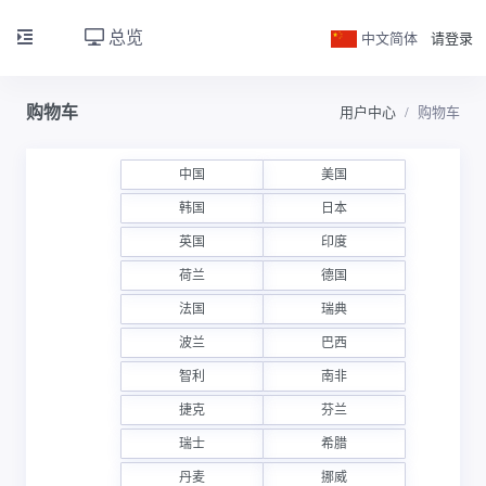
总览
中文简体
请登录
购物车
用户中心
购物车
中国
美国
韩国
日本
英国
印度
荷兰
德国
法国
瑞典
波兰
巴西
智利
南非
捷克
芬兰
瑞士
希腊
丹麦
挪威