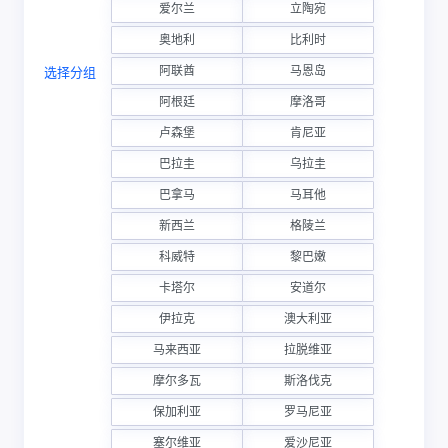
爱尔兰
立陶宛
奥地利
比利时
阿联酋
马恩岛
选择分组
阿根廷
摩洛哥
卢森堡
肯尼亚
巴拉圭
乌拉圭
巴拿马
马耳他
新西兰
格陵兰
科威特
黎巴嫩
卡塔尔
安道尔
伊拉克
澳大利亚
马来西亚
拉脱维亚
摩尔多瓦
斯洛伐克
保加利亚
罗马尼亚
塞尔维亚
爱沙尼亚