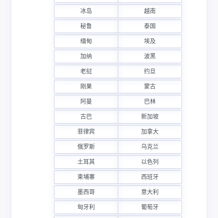
冰岛
越南
秘鲁
泰国
缅甸
埃及
加纳
波黑
老挝
约旦
刚果
蒙古
阿曼
巴林
古巴
新加坡
菲律宾
加拿大
俄罗斯
乌克兰
土耳其
以色列
柬埔寨
西班牙
墨西哥
意大利
匈牙利
葡萄牙