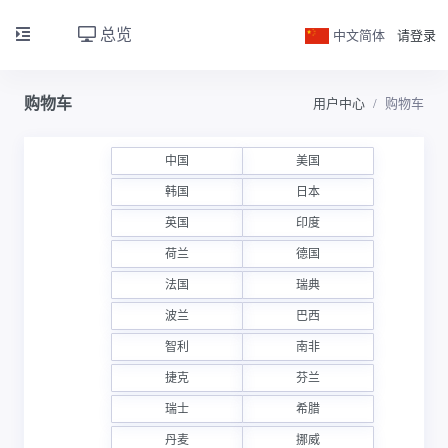
总览
中文简体
请登录
购物车
用户中心
购物车
中国
美国
韩国
日本
英国
印度
荷兰
德国
法国
瑞典
波兰
巴西
智利
南非
捷克
芬兰
瑞士
希腊
丹麦
挪威