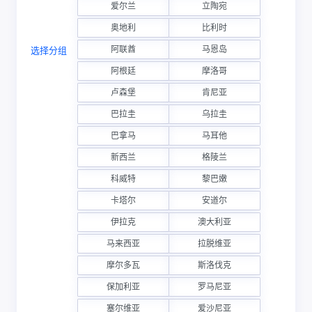
爱尔兰
立陶宛
奥地利
比利时
阿联酋
马恩岛
选择分组
阿根廷
摩洛哥
卢森堡
肯尼亚
巴拉圭
乌拉圭
巴拿马
马耳他
新西兰
格陵兰
科威特
黎巴嫩
卡塔尔
安道尔
伊拉克
澳大利亚
马来西亚
拉脱维亚
摩尔多瓦
斯洛伐克
保加利亚
罗马尼亚
塞尔维亚
爱沙尼亚