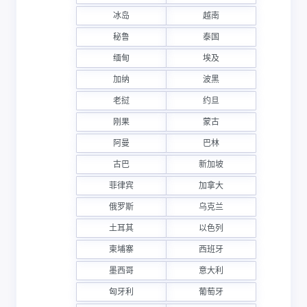
冰岛
越南
秘鲁
泰国
缅甸
埃及
加纳
波黑
老挝
约旦
刚果
蒙古
阿曼
巴林
古巴
新加坡
菲律宾
加拿大
俄罗斯
乌克兰
土耳其
以色列
柬埔寨
西班牙
墨西哥
意大利
匈牙利
葡萄牙