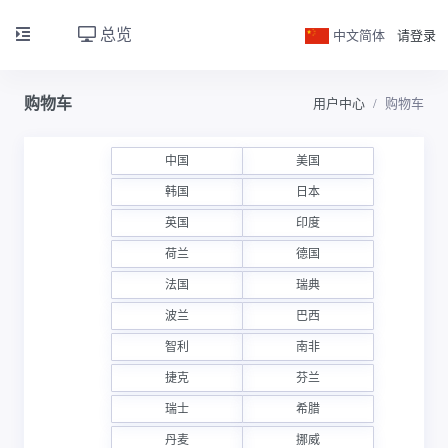
总览
中文简体
请登录
购物车
用户中心
购物车
中国
美国
韩国
日本
英国
印度
荷兰
德国
法国
瑞典
波兰
巴西
智利
南非
捷克
芬兰
瑞士
希腊
丹麦
挪威