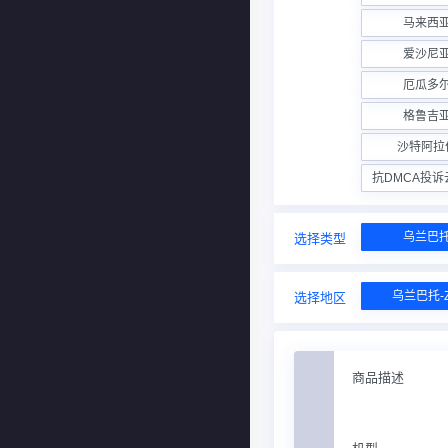
马来西
爱沙尼
厄瓜多
格鲁吉
沙特阿拉
抗DMCA投
乌兰巴
选择类型
乌兰巴托-
选择地区
商品描述