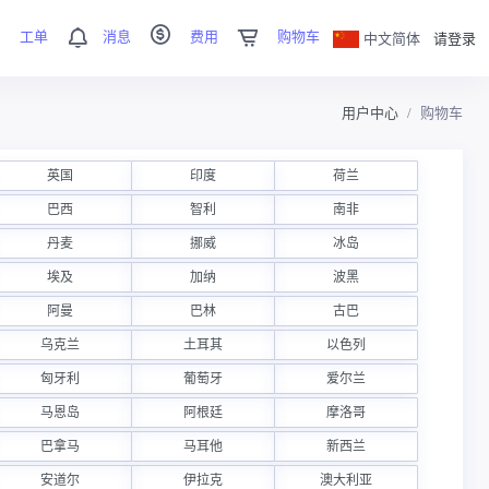
工单
消息
费用
购物车
中文简体
请登录
用户中心
购物车
英国
印度
荷兰
巴西
智利
南非
丹麦
挪威
冰岛
埃及
加纳
波黑
阿曼
巴林
古巴
乌克兰
土耳其
以色列
匈牙利
葡萄牙
爱尔兰
马恩岛
阿根廷
摩洛哥
巴拿马
马耳他
新西兰
安道尔
伊拉克
澳大利亚