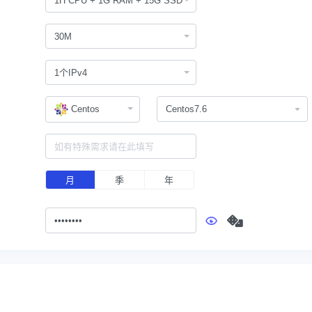
1H CPU + 1G RAM + 15G SSD
30M
1个IPv4
Centos
月
季
年