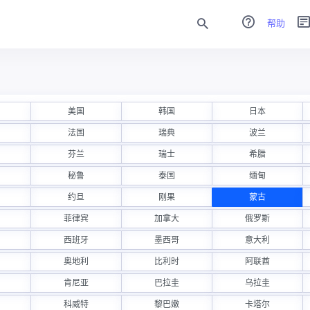
帮助
美国
韩国
日本
法国
瑞典
波兰
芬兰
瑞士
希腊
秘鲁
泰国
缅甸
约旦
刚果
蒙古
菲律宾
加拿大
俄罗斯
西班牙
墨西哥
意大利
奥地利
比利时
阿联酋
肯尼亚
巴拉圭
乌拉圭
科威特
黎巴嫩
卡塔尔