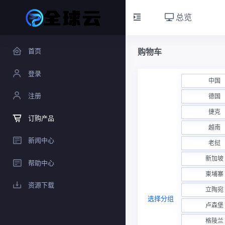
总览
首页
购物车
登录
中国
注册
德国
捷克
订购产品
越南
新闻中心
老挝
新加坡
帮助中心
柬埔寨
资源下载
立陶宛
选择分组
卢森堡
格陵兰