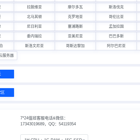
亚
拉脱维亚
摩尔多瓦
斯洛伐克
亚
北马其顿
克罗地亚
哥伦比亚
尔
尼日利亚
塞浦路斯
孟加拉国
亚
委内瑞拉
亚美尼亚
巴巴多斯
伯
斯洛文尼亚
哥斯达黎加
阿尔巴尼亚
诉云服务器
托
Z区
7*24值班客服电话&微信：
17343019689，QQ：54119354