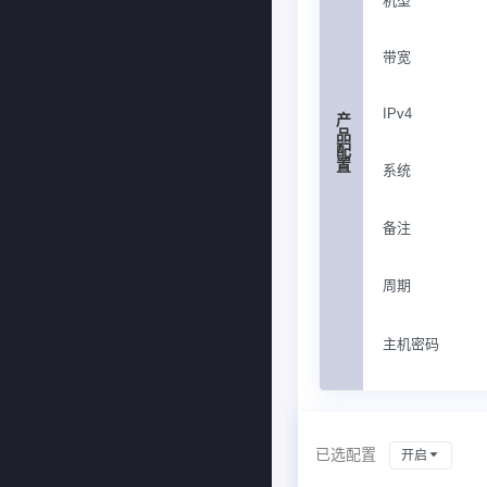
机型
带宽
IPv4
产品配置
系统
备注
周期
主机密码
已选配置
开启