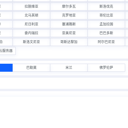
亚
拉脱维亚
摩尔多瓦
斯洛伐克
亚
北马其顿
克罗地亚
哥伦比亚
尔
尼日利亚
塞浦路斯
孟加拉国
亚
委内瑞拉
亚美尼亚
巴巴多斯
伯
斯洛文尼亚
哥斯达黎加
阿尔巴尼亚
诉云服务器
巴勒莫
米兰
佛罗伦萨