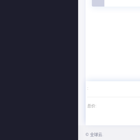
:
总价:
© 全球云.