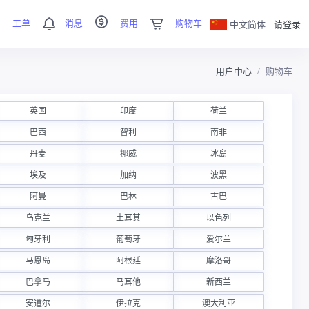
工单
消息
费用
购物车
中文简体
请登录
用户中心
购物车
英国
印度
荷兰
巴西
智利
南非
丹麦
挪威
冰岛
埃及
加纳
波黑
阿曼
巴林
古巴
乌克兰
土耳其
以色列
匈牙利
葡萄牙
爱尔兰
马恩岛
阿根廷
摩洛哥
巴拿马
马耳他
新西兰
安道尔
伊拉克
澳大利亚