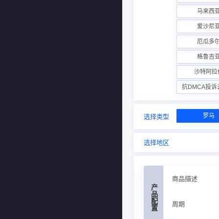
马来西
爱沙尼
厄瓜多
格鲁吉
沙特阿拉
抗DMCA投
罗马
选择类型
选择地区
商品描述
产品配置
周期