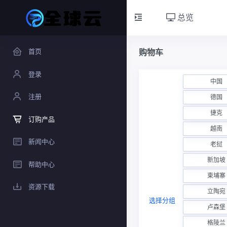
总览
首页
购物车
登录
中国
注册
德国
捷克
订购产品
越南
新闻中心
老挝
新加坡
帮助中心
柬埔寨
资源下载
立陶宛
选择分组
卢森堡
格陵兰