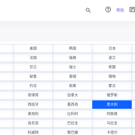
帮助
美国
韩国
日本
法国
瑞典
波兰
芬兰
瑞士
希腊
秘鲁
泰国
缅甸
约旦
刚果
蒙古
菲律宾
加拿大
俄罗斯
西班牙
墨西哥
意大利
奥地利
比利时
阿联酋
肯尼亚
巴拉圭
乌拉圭
科威特
黎巴嫩
卡塔尔