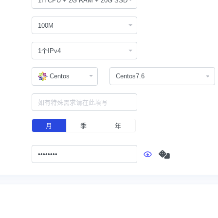
1H CPU + 2G RAM + 20G SSD
100M
1个IPv4
Centos
月
季
年