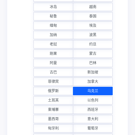
冰岛
越南
秘鲁
泰国
缅甸
埃及
加纳
波黑
老挝
约旦
刚果
蒙古
阿曼
巴林
古巴
新加坡
菲律宾
加拿大
俄罗斯
乌克兰
土耳其
以色列
柬埔寨
西班牙
墨西哥
意大利
匈牙利
葡萄牙