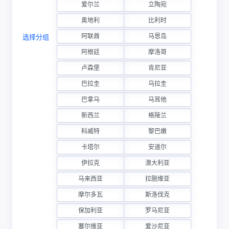
爱尔兰
立陶宛
奥地利
比利时
阿联酋
马恩岛
选择分组
阿根廷
摩洛哥
卢森堡
肯尼亚
巴拉圭
乌拉圭
巴拿马
马耳他
新西兰
格陵兰
科威特
黎巴嫩
卡塔尔
安道尔
伊拉克
澳大利亚
马来西亚
拉脱维亚
摩尔多瓦
斯洛伐克
保加利亚
罗马尼亚
塞尔维亚
爱沙尼亚