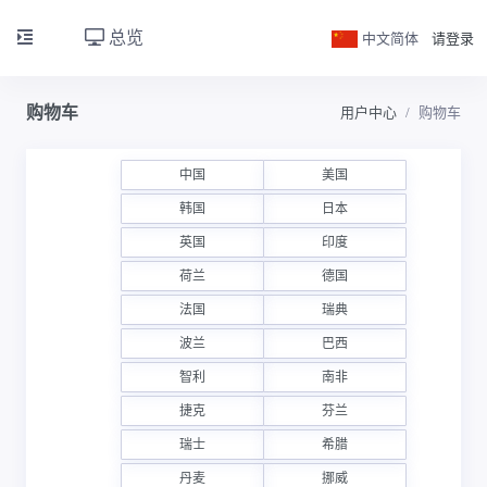
总览
中文简体
请登录
购物车
用户中心
购物车
中国
美国
韩国
日本
英国
印度
荷兰
德国
法国
瑞典
波兰
巴西
智利
南非
捷克
芬兰
瑞士
希腊
丹麦
挪威